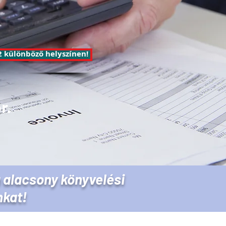
 különböző helyszínen!
r.
a alacsony könyvelési
nkat!