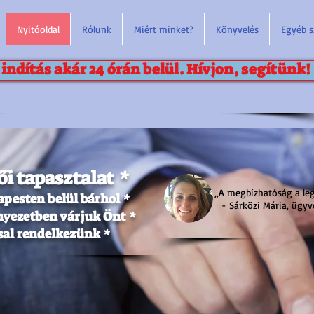
Nyitóoldal
Rólunk
Miért minket?
Könyvelés
Egyéb s
indítás akár 24 órán belül. Hívjon, segítünk!
*
ői tapasztalat
„A megbízhatóság a le
*
apesten belül bárhol
- Sárközi Mária, ügyv
*
nyezetben várjuk Önt
*
ssal rendelkezünk