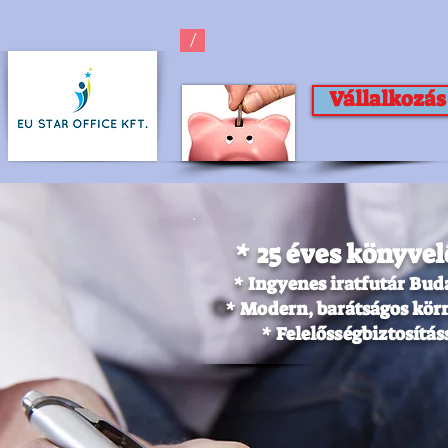
/
Pénzügyek
okosan intézve
Vállalkozás 
*
25 éves könyvel
*
Ingyenes iratfutár Bud
*
Modern, barátságos kör
*
Felelősségbiztosítá