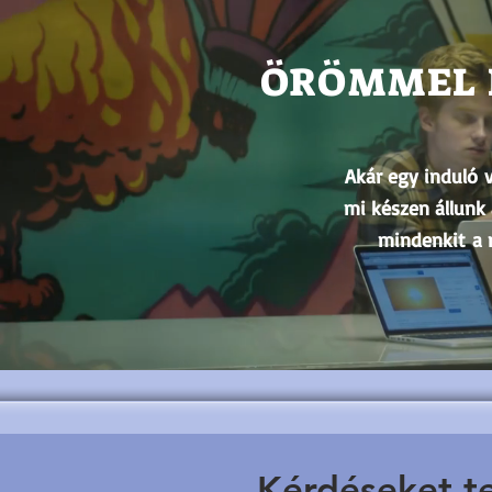
ÖRÖMMEL 
Akár egy induló v
mi készen állunk 
mindenkit a 
Kérdéseket te