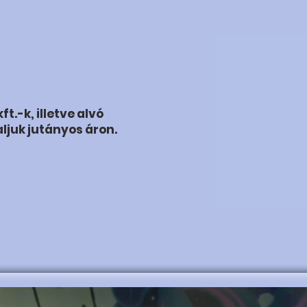
ft.-k, illetve alvó
aljuk jutányos áron.