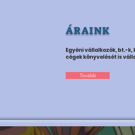
ÁRAINK
Egyéni vállalkozók, bt.-k, k
cégek könyvelését is váll
Tovább