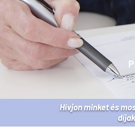
P
Hívjon minket és mos
díja