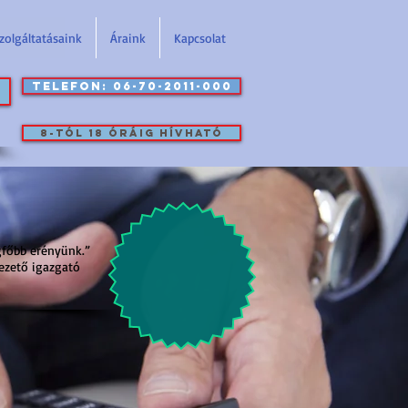
zolgáltatásaink
Áraink
Kapcsolat
Telefon: 06-70-2011-000
8-tól 18 óráig hívható
gfőbb erényünk.”
Adótanácsadás
ezető igazgató
már 15.000
forinttól