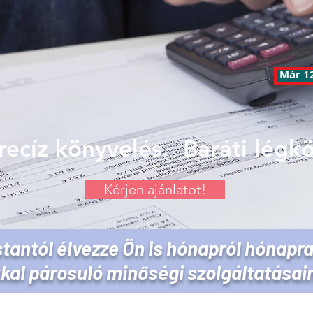
Már 12
recíz könyvelés. Baráti légkö
Kérjen ajánlatot!
tantól élvezze Ön is hónapról hónapr
kkal párosuló minőségi szolgáltatásai