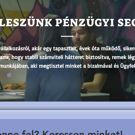
LESZÜNK PÉNZÜGYI SE
állalkozásról, akár egy tapasztalt, évek óta működő, siker
arra, hogy stabil számviteli hátteret biztosítva, remek l
munkájában, aki megtisztel minket a bizalmával és Ügyfe
nne fel? Keressen minket!