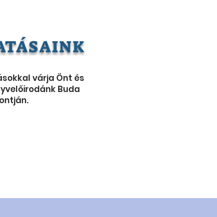
ATÁSAINK
ásokkal várja Önt és
yvelőirodánk Buda
ontján.