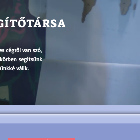
GÍTŐTÁRSA
es cégről van szó,
égkörben segítsünk
lünkké válik.